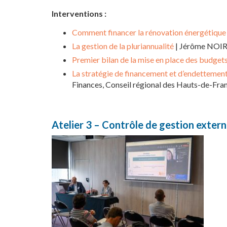
Interventions :
Comment financer la rénovation énergétique d
La gestion de la pluriannualité
| Jérôme NOIRE
Premier bilan de la mise en place des budgets
La stratégie de financement et d’endettement
Finances, Conseil régional des Hauts-de-Fra
Atelier 3 – Contrôle de gestion externe