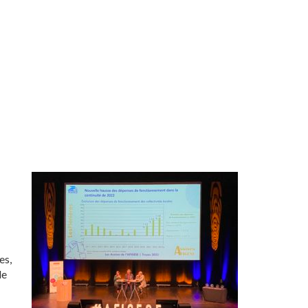
es,
de