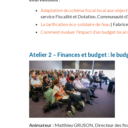
Adaptation du schéma fiscal local aux object
service Fiscalité et Dotation, Communauté 
La tarification éco-solidaire de l’eau
| Fabric
Comment évaluer l’impact d’un budget local su
Atelier 2 – Finances et budget : le bud
Animateur :
Matthieu GRUSON, Directeur des finan