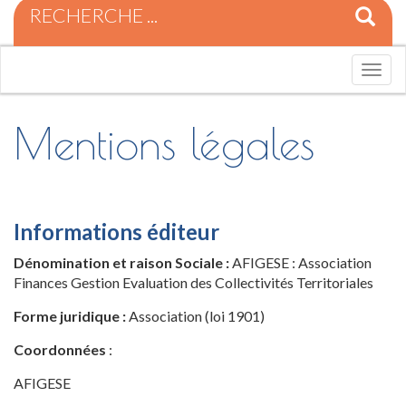
R
e
c
h
T
e
o
r
g
c
g
Mentions légales
h
l
e
e
p
n
o
a
u
v
Informations éditeur
r
i
:
g
Dénomination et raison Sociale :
AFIGESE : Association
a
Finances Gestion Evaluation des Collectivités Territoriales
t
i
Forme juridique :
Association (loi 1901)
o
n
Coordonnées
:
AFIGESE