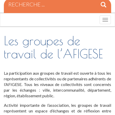
R
e
c
h
T
e
o
r
g
c
g
Les groupes de
h
l
e
e
travail de l’AFIGESE
p
n
o
a
u
v
r
i
:
g
La participation aux groupes de travail est ouverte à tous les
a
représentants de collectivités ou de partenaires adhérents de
t
l’AFIGESE. Tous les niveaux de collectivités sont concernés
i
par les échanges : ville, intercommunalité, département,
o
région, établissement public.
n
Activité importante de l’association, les groupes de travail
représentent un espace d’échanges et de réflexion entre