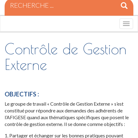
R
e
c
h
T
e
o
r
g
c
g
Contrôle de Gestion
h
l
e
e
Externe
p
n
o
a
u
v
r
i
:
g
a
OBJECTIFS :
t
Le groupe de travail « Contrôle de Gestion Externe » s’est
i
constitué pour répondre aux demandes des adhérents de
o
n
l’AFIGESE quand aux thématiques spécifiques que posent le
contrôle de gestion externe. Il se donne comme objectifs :
1. Partager et échanger sur les bonnes pratiques pouvant