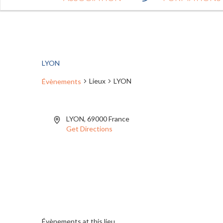
LYON
Lieux
LYON
Évènements
LYON
,
69000
France
Get Directions
Évènements at this lieu