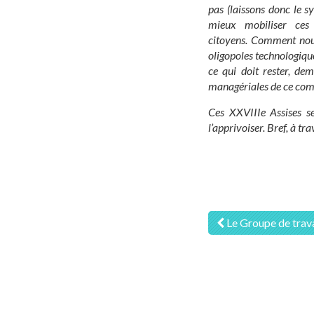
pas
(laissons donc le 
mieux mobiliser ces
citoyens.
Comment nous 
oligopoles technologiqu
ce qui doit rester, de
managériales de ce com
Ces
XXVIIIe
Assises se
l’apprivoiser.
Bref, à tra
Navigati
Le Groupe de trav
des
articles