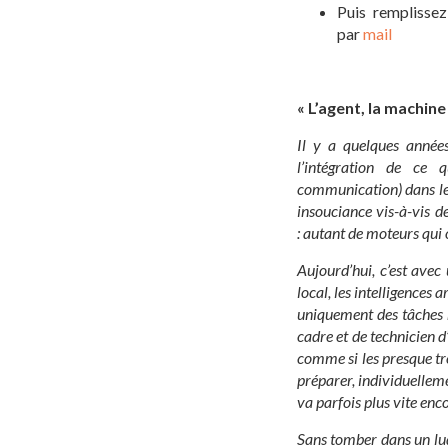
Puis remplisse
par
mail
« L’agent, la machine
Il y a quelques années
l’intégration de ce
communication)
dans le
insouciance vis-à-vis d
:
autant de moteurs qui o
Aujourd’hui, c’est avec
local, les intelligences a
uniquement des tâches m
cadre et de technicien d
comme si les presque tr
préparer, individuelleme
va parfois plus vite enc
Sans tomber dans un lud