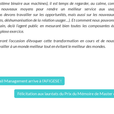
système binaire aux machines)
, il est temps de regarder, au calme, 
 nouveaux moyens pour rendre un meilleur service aux usage
devons travailler sur les opportunités, mais aussi sur les nouveau
es, déshumanisation de la relation usager…)
.
Et comment nous pouvons 
main,
de/à
l’agent public en mesurant bien toutes les composantes é
plexe exercice.
ront l’occasion d’évoquer cette transformation en cours et de nou
vailler à un monde meilleur tout en évitant le meilleur des mondes.
on
ail Management arrive à l’AFIGESE !
Félicitation aux lauréats du Prix du Mémoire de Maste