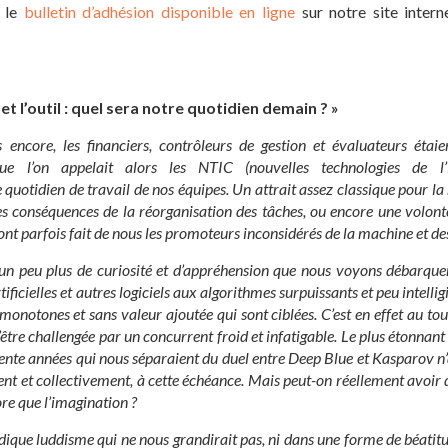
z le
bulletin d’adhésion disponible en ligne
sur notre site intern
 et l’outil : quel sera notre quotidien demain ? »
 encore, les financiers, contrôleurs de gestion et évaluateurs étaie
 que l’on appelait alors les NTIC
(nouvelles technologies de l
 quotidien de travail de nos équipes.
Un attrait assez classique pour la
es conséquences de la réorganisation des tâches, ou encore une volonté
nt parfois fait de nous les promoteurs inconsidérés de la machine et des
 un peu plus de curiosité et d’appréhension que nous voyons débarquer
rtificielles et autres logiciels aux algorithmes surpuissants et peu intellig
onotones et sans valeur ajoutée qui sont ciblées.
C’est en effet au to
’être challengée par un concurrent froid et infatigable.
Le plus étonnant
ente années qui nous séparaient du duel entre
Deep
Blue
et Kasparov n’
nt et collectivement, à cette échéance.
Mais peut-on réellement avoir d
ore que l’imagination ?
ique luddisme qui ne nous grandirait pas, ni dans une forme de béatitu