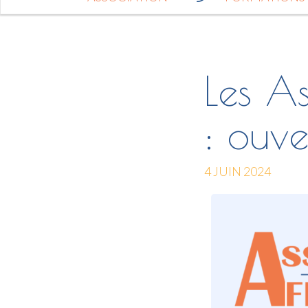
Les A
: ouve
4 JUIN 2024