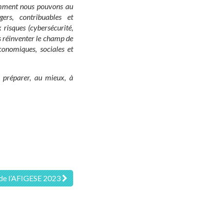
comment nous pouvons au
rs, contribuables et
x risques
(cybersécurité,
réinventer le champ de
conomiques, sociales et
s préparer, au mieux, à
r de l’AFIGESE 2023