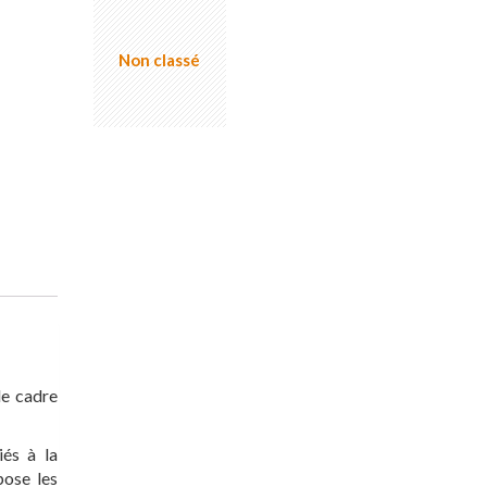
Non classé
le cadre
iés à la
pose les