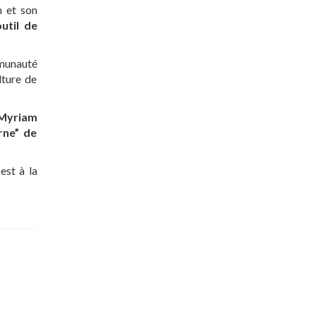
n et son
outil de
munauté
lture de
Myriam
rne” de
est à la