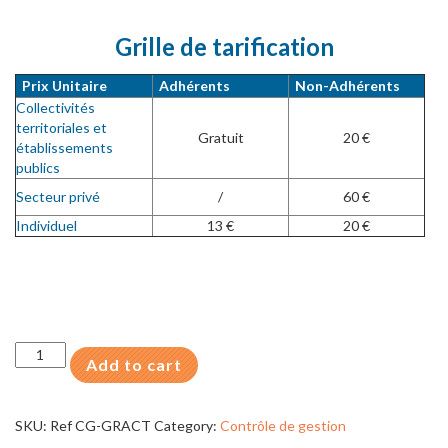
Grille de tarification
Prix Unitaire
Adhérents
Non-Adhérents
Collectivités
territoriales et
Gratuit
20 €
établissements
publics
Secteur privé
/
60 €
Individuel
13 €
20 €
Le
Add to cart
Guide
des
relations
SKU:
Ref CG-GRACT
Category:
Contrôle de gestion
entre