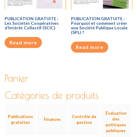
PUBLICATION GRATUITE :
PUBLICATION GRATUITE :
Les Sociétés Coopératives
Pourquoi et comment créer
d’Intérêt Collectif (SCIC)
une Société Publique Locale
(SPL) ?
Read more
Read more
Panier
Catégories de produits
Évaluation
Publications
Contrôle de
des
Finances
gratuites
gestion
politiques
publiques