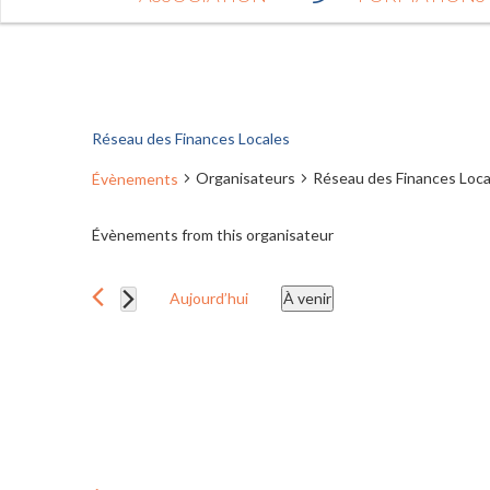
Réseau des Finances Locales
Organisateurs
Réseau des Finances Loca
Évènements
Évènements from this organisateur
Aujourd’hui
À venir
S
é
l
e
c
t
i
o