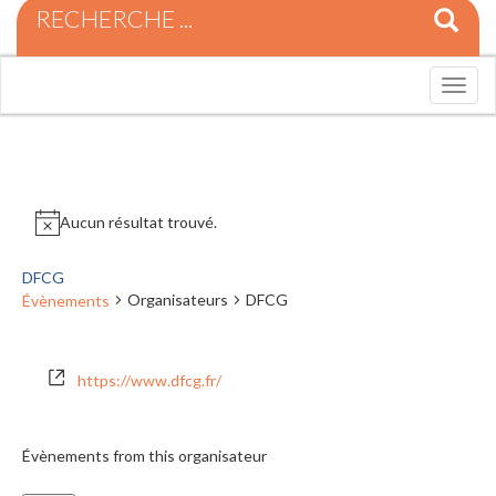
R
e
c
h
T
e
o
r
g
c
g
h
l
e
e
p
n
Aucun résultat trouvé.
o
a
u
v
r
DFCG
i
:
Organisateurs
DFCG
Évènements
g
a
t
i
https://www.dfcg.fr/
o
n
Évènements from this organisateur