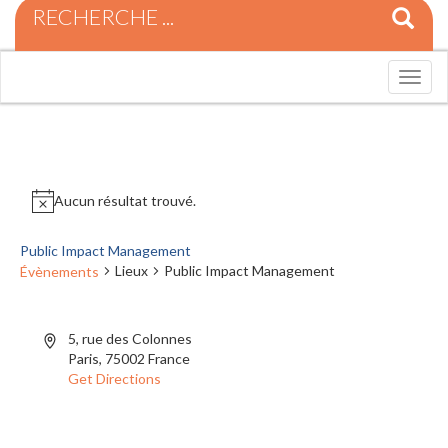
R
e
c
h
T
e
o
r
g
c
g
h
l
e
e
p
n
Aucun résultat trouvé.
o
a
u
v
r
Public Impact Management
i
:
Lieux
Public Impact Management
Évènements
g
a
t
i
5, rue des Colonnes
o
Paris
,
75002
France
n
Get Directions