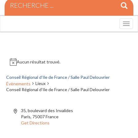
R
e
c
h
T
e
o
r
g
c
g
h
l
e
e
p
n
Aucun résultat trouvé.
o
a
u
v
r
Conseil Régional d’Ile de France / Salle Paul Delouvrier
i
:
Lieux
Évènements
g
Conseil Régional d’Ile de France / Salle Paul Delouvrier
a
t
i
o
35, boulevard des Invalides
n
Paris
,
75007
France
Get Directions