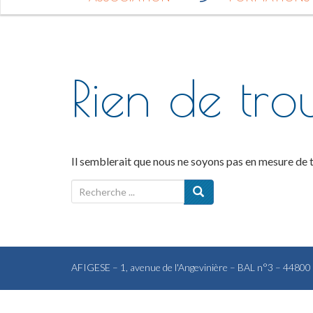
Rien de tro
Il semblerait que nous ne soyons pas en mesure de 
R
e
c
h
e
r
AFIGESE – 1, avenue de l'Angevinière – BAL n°3 – 4480
c
h
e
p