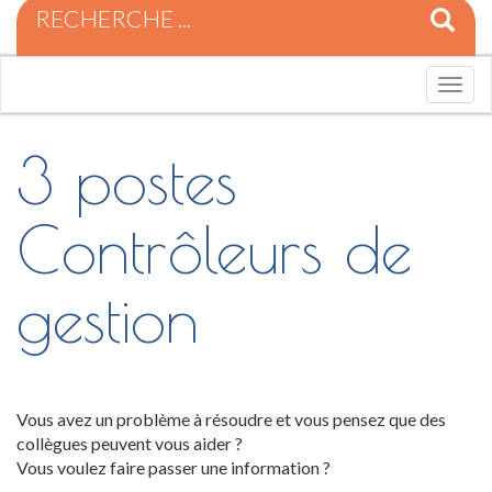
R
e
c
h
T
e
o
r
g
c
3 postes
g
h
l
e
e
p
n
Contrôleurs de
o
a
u
v
r
i
gestion
:
g
a
t
i
o
n
Vous avez un problème à résoudre et vous pensez que des
collègues peuvent vous aider ?
Vous voulez faire passer une information ?