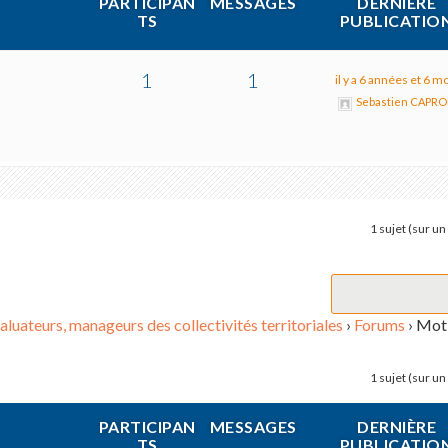
PARTICIPAN
MESSAGES
DERNIÈRE
TS
PUBLICATIO
1
1
il y a 6 années et 6 m
Sebastien CAPR
1 sujet (sur un 
aluateurs, manageurs des collectivités territoriales
›
Forums
›
Mot-
1 sujet (sur un 
PARTICIPAN
MESSAGES
DERNIÈRE
TS
PUBLICATIO