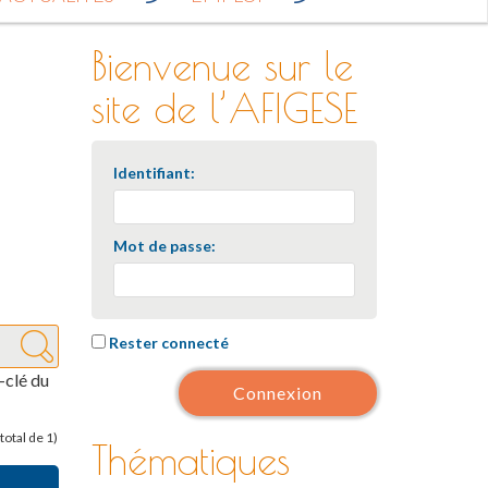
e
r
Bienvenue sur le
c
h
site de l’AFIGESE
e
p
o
u
Identifiant:
r
:
Mot de passe:
Rester connecté
clé du
Connexion
total de 1)
Thématiques