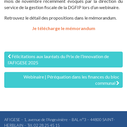
mois de novembre récemment évoqués par la direction du
service de la gestion fiscale de la DGFIP lors d’un webinaire.
Retrouvez le détail des propositions dans le mémorandum.
Je télécharge le mémorandum
Navigation
Félicitations aux lauréats du Prix de l’Innovation de
l’AFIGESE 2025
des
articles
Webinaire | Péréquation dans les finances du bloc
communal
AFIGESE – 1, avenue de l'Angevinière – BAL n°3 – 44800 SAINT-
HERBLAIN – Tél. 02 28 25 45 15