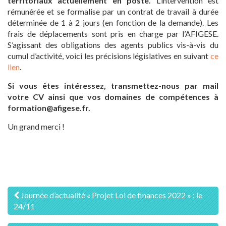
territoriaux actuellement en poste.
L’intervention est
rémunérée et se formalise par un contrat de travail à durée
déterminée de 1 à 2 jours (en fonction de la demande). Les
frais de déplacements sont pris en charge par l’AFIGESE.
S’agissant des obligations des agents publics vis-à-vis du
cumul d’activité, voici les précisions législatives en suivant
ce
lien
.
Si vous êtes intéressez, transmettez-nous par mail
votre CV ainsi que vos domaines de compétences à
formation@afigese.fr.
Un grand merci !
Navigation
Journée d’actualité « Projet Loi de finances 2022 » : le
24/11
des