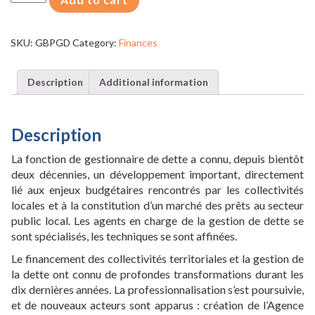
des
bonnes
pratiques
SKU:
GBPGD
Category:
Finances
en
matière
de
Description
Additional information
gestion
de
dette
Description
/
EDITION
La fonction de gestionnaire de dette a connu, depuis bientôt
2019
(Version
deux décennies, un développement important, directement
papier)
lié aux enjeux budgétaires rencontrés par les collectivités
quantity
locales et à la constitution d’un marché des prêts au secteur
public local. Les agents en charge de la gestion de dette se
sont spécialisés, les techniques se sont affinées.
Le financement des collectivités territoriales et la gestion de
la dette ont connu de profondes transformations durant les
dix dernières années. La professionnalisation s’est poursuivie,
et de nouveaux acteurs sont apparus : création de l’Agence