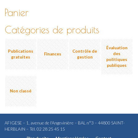
Panier
Catégories de produits
Évaluation
Publications
Contrôle de
des
Finances
gratuites
gestion
politiques
publiques
Non classé
AFIGESE – 1, avenue de l'Angevinière – BAL n°3 – 44800 SAINT-
HERBLAIN – Tél. 02 28 25 45 15