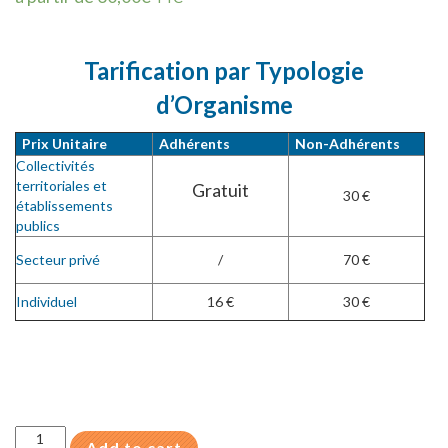
Tarification par Typologie
d’Organisme
Prix Unitaire
Adhérents
Non-Adhérents
Collectivités
territoriales et
Gratuit
30 €
établissements
publics
Secteur privé
/
70 €
Individuel
16 €
30 €
Guide
Add to cart