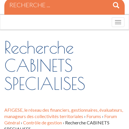
R
e
c
h
T
e
o
r
g
c
Recherche
g
h
l
e
e
p
n
CABINETS
o
a
u
v
r
i
SPECIALISES
:
g
a
t
i
o
n
AFIGESE, le réseau des financiers, gestionnaires, évaluateurs,
manageurs des collectivités territoriales
›
Forums
›
Forum
Général
›
Contrôle de gestion
›
Recherche CABINETS
SPECIALISES