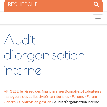
R
e
c
h
T
e
o
r
g
c
Audit
g
h
l
e
e
p
n
d’organisation
o
a
u
v
r
i
interne
:
g
a
t
i
o
n
AFIGESE, le réseau des financiers, gestionnaires, évaluateurs,
manageurs des collectivités territoriales
›
Forums
›
Forum
Général
›
Contrôle de gestion
›
Audit d’organisation interne