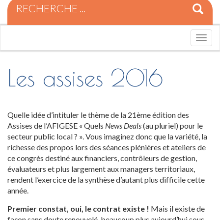
R
e
c
h
T
e
o
r
g
c
g
Les assises 2016
h
l
e
e
p
n
o
a
u
Quelle idée d’intituler le thème de la 21ème édition des
v
r
Assises de l’AFIGESE « Quels
News Deals
(au pluriel) pour le
i
:
secteur public local ? ». Vous imaginez donc que la variété, la
g
richesse des propos lors des séances plénières et ateliers de
a
t
ce congrès destiné aux financiers, contrôleurs de gestion,
i
évaluateurs et plus largement aux managers territoriaux,
o
rendent l’exercice de la synthèse d’autant plus difficile cette
n
année.
Premier constat, oui, le contrat existe !
Mais il existe de
façon sans doute renouvelé, beaucoup plus aujourd’hui sous