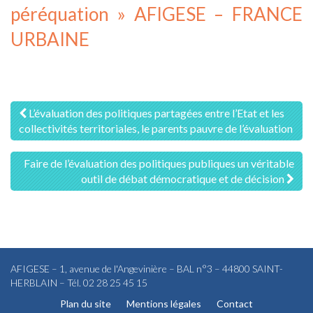
péréquation » AFIGESE – FRANCE
URBAINE
Navigation
L’évaluation des politiques partagées entre l’Etat et les
collectivités territoriales, le parents pauvre de l’évaluation
des
articles
Faire de l’évaluation des politiques publiques un véritable
outil de débat démocratique et de décision
AFIGESE – 1, avenue de l'Angevinière – BAL n°3 – 44800 SAINT-
HERBLAIN – Tél. 02 28 25 45 15
Plan du site
Mentions légales
Contact