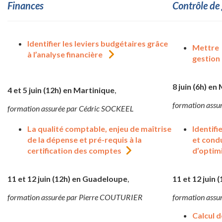
Finances
Contrôle de
Identifier
les
leviers
budgétaires
grâce
Mettre
à
l’analyse
financiè
re
gestion
8 juin (6h) en
4 et 5 juin (12h) en Martinique
,
formation assu
formation assurée par Cédric SOCKEEL
La qualité comptable, enjeu de maîtrise
Identif
de la dépense et pré-requis à la
et cond
certification des comptes
d’optim
11 et 12 juin (12h) en Guadeloupe
,
11 et 12 juin 
formation assurée par Pierre COUTURIER
formation assu
Calcul d