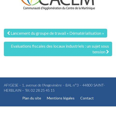
Navigation
Lancement du groupe de travail « Dématérialisation »
des
Evaluations fiscales des locaux industriels : un sujet sous
articles
tension
AFIGESE – 1, avenue de l'Angevinière – BAL n°3 – 44800 SAINT-
HERBLAIN – Tél. 02 28 25 45 15
Plan du site
Mentions légales
Contact