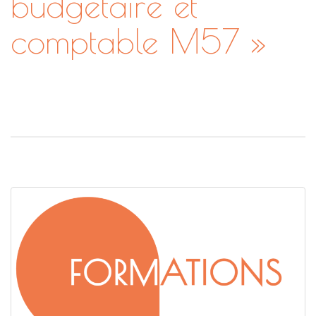
budgétaire et
comptable M57 »