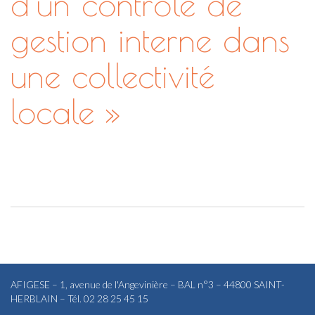
d’un contrôle de
gestion interne dans
une collectivité
locale »
AFIGESE – 1, avenue de l'Angevinière – BAL n°3 – 44800 SAINT-
HERBLAIN – Tél. 02 28 25 45 15