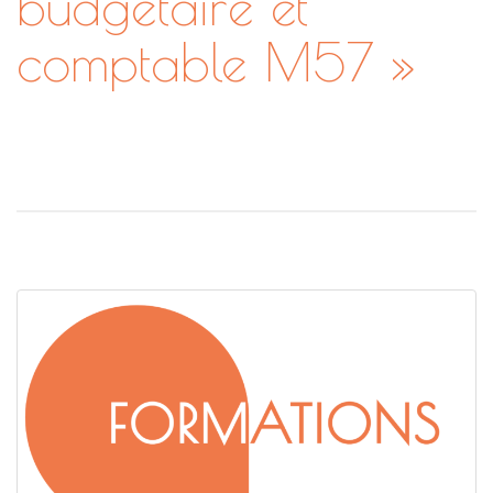
budgétaire et
comptable M57 »