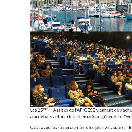
èmes
Les 25
Assises de l’AFIGESE viennent de s’ache
aux débats autour de la thématique générale «
Demai
C’est avec les remerciements les plus vifs auprès de