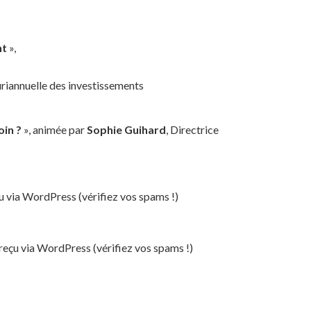
nt
»,
riannuelle des investissements
oin ?
», animée par
Sophie Guihard
, Directrice
çu via WordPress (vérifiez vos spams !)
 reçu via WordPress (vérifiez vos spams !)