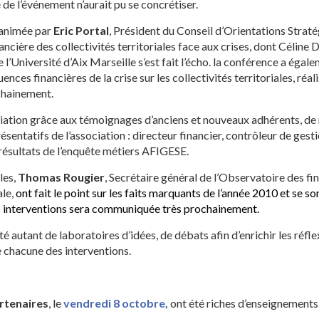
e de l’événement n’aurait pu se concrétiser.
 animée par
Eric Portal
, Président du Conseil d’Orientations Straté
nancière des collectivités territoriales face aux crises, dont Céline 
Université d’Aix Marseille s’est fait l’écho. la conférence a égale
ces financières de la crise sur les collectivités territoriales, réal
ochainement.
ssociation grâce aux témoignages d’anciens et nouveaux adhérents, de
ésentatifs de l’association : directeur financier, contrôleur de gest
 résultats de l’enquête métiers AFIGESE.
les,
Thomas Rougier
, Secrétaire général de l’Observatoire des fi
ale,
ont fait le point sur les faits marquants de l’année 2010 et se so
s interventions sera communiquée très prochainement.
té autant de laboratoires d’idées, de débats afin d’enrichir les réf
e chacune des interventions.
artenaires
, le
vendredi 8 octobre,
ont été riches d’enseignements 