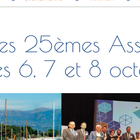
les 25èmes Ass
les 6, 7 et 8 o