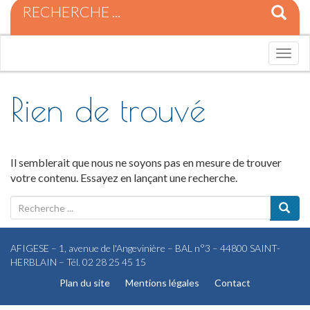
R
e
c
h
T
e
o
r
g
c
g
Rien de trouvé
h
l
e
e
p
n
o
a
u
Il semblerait que nous ne soyons pas en mesure de trouver
v
r
votre contenu. Essayez en lançant une recherche.
i
:
g
R
a
e
t
c
i
h
AFIGESE – 1, avenue de l'Angevinière – BAL n°3 – 44800 SAINT-
o
e
HERBLAIN – Tél. 02 28 25 45 15
n
r
Plan du site
Mentions légales
Contact
c
h