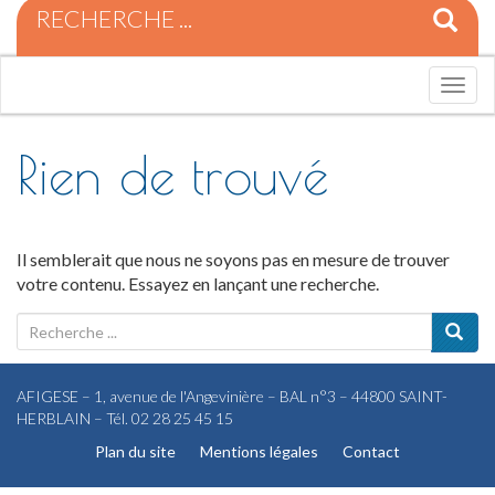
R
e
c
h
T
e
o
r
g
c
g
Rien de trouvé
h
l
e
e
p
n
o
a
u
Il semblerait que nous ne soyons pas en mesure de trouver
v
r
votre contenu. Essayez en lançant une recherche.
i
:
g
R
a
e
t
c
i
h
AFIGESE – 1, avenue de l'Angevinière – BAL n°3 – 44800 SAINT-
o
e
HERBLAIN – Tél. 02 28 25 45 15
n
r
Plan du site
Mentions légales
Contact
c
h