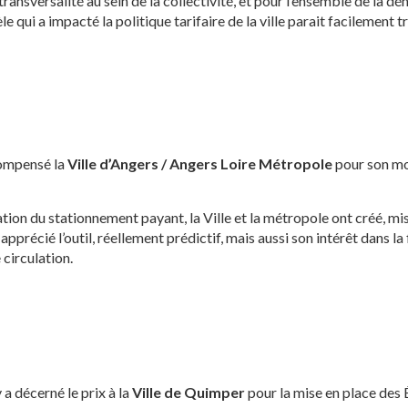
a transversalité au sein de la collectivité, et pour l’ensemble de 
le qui a impacté la politique tarifaire de la ville parait facilemen
compensé la
Ville d’Angers / Angers Loire Métropole
pour son mod
ation du stationnement payant, la Ville et la métropole ont créé, mi
 apprécié l’outil, réellement prédictif, mais aussi son intérêt dans la 
circulation.
a décerné le prix à la
Ville de Quimper
pour la mise en place des 