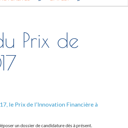
e
r
c
h
e
du Prix de
p
o
u
r
17
:
, le Prix de l’Innovation Financière à
déposer un dossier de candidature dès à présent.