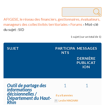
AFIGESE, le réseau des financiers, gestionnaires, évaluateurs,
manageurs des collectivités territoriales
›
Forums
›
Mot-clé
du sujet : SID
1 sujet (sur un total de 1)
SUJET
PARTICIPA
MESSAGES
NTS
DERNIÈRE
PUBLICAT
ION
Outil de partage des
1
1
informations
décisionnelles /
il y a 8 années
Département du Haut-
Leslie MAGNAN
Rhin