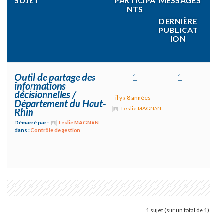
SUJET
PARTICIPA
MESSAGES
NTS
DERNIÈRE
PUBLICAT
ION
Outil de partage des
1
1
informations
décisionnelles /
il y a 8 années
Département du Haut-
Leslie MAGNAN
Rhin
Démarré par :
Leslie MAGNAN
dans :
Contrôle de gestion
1 sujet (sur un total de 1)