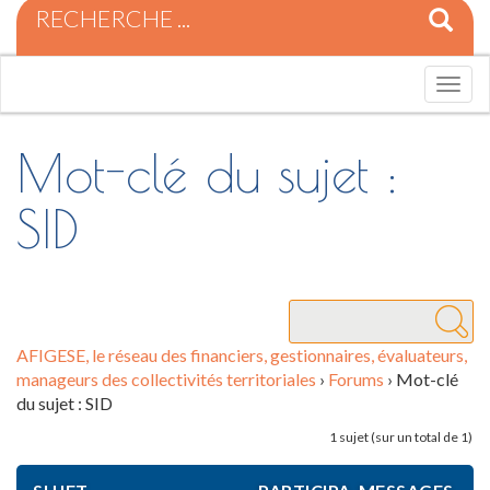
R
e
c
h
T
e
o
r
g
c
g
Mot-clé du sujet :
h
l
e
e
SID
p
n
o
a
u
v
r
i
:
g
a
t
AFIGESE, le réseau des financiers, gestionnaires, évaluateurs,
i
manageurs des collectivités territoriales
›
Forums
›
Mot-clé
o
du sujet : SID
n
1 sujet (sur un total de 1)