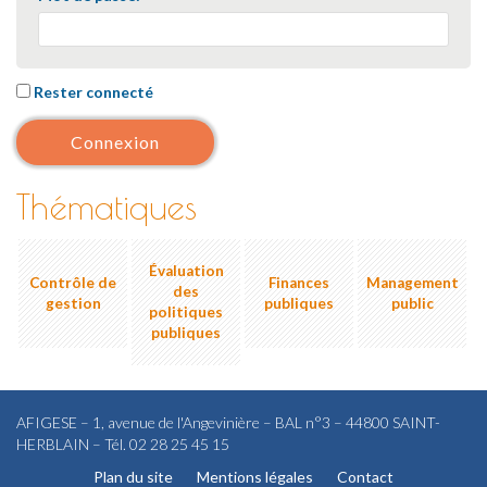
Rester connecté
Connexion
Thématiques
Évaluation
Contrôle de
Finances
Management
des
gestion
publiques
public
politiques
publiques
AFIGESE – 1, avenue de l'Angevinière – BAL n°3 – 44800 SAINT-
HERBLAIN – Tél. 02 28 25 45 15
Plan du site
Mentions légales
Contact