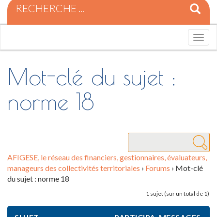
R
e
c
h
T
e
o
r
g
c
g
Mot-clé du sujet :
h
l
e
e
norme 18
p
n
o
a
u
v
r
i
:
g
a
t
AFIGESE, le réseau des financiers, gestionnaires, évaluateurs,
i
manageurs des collectivités territoriales
›
Forums
›
Mot-clé
o
du sujet : norme 18
n
1 sujet (sur un total de 1)