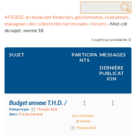
AFIGESE, le réseau des financiers, gestionnaires, évaluateurs,
manageurs des collectivités territoriales
›
Forums
›
Mot-clé
du sujet : norme 18
1 sujet (sur un total de 1)
SUJET
PARTICIPA
MESSAGES
NTS
DERNIÈRE
PUBLICAT
ION
Budget annexe T.H.D. /
1
1
Démarré par :
Thomas ALIS
dans :
Forum Général
il y a 5 années
et 4 mois
Thomas ALIS