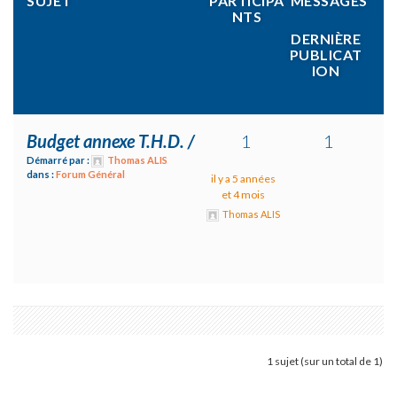
SUJET
PARTICIPA
MESSAGES
NTS
DERNIÈRE
PUBLICAT
ION
Budget annexe T.H.D. /
1
1
Démarré par :
Thomas ALIS
dans :
Forum Général
il y a 5 années
et 4 mois
Thomas ALIS
1 sujet (sur un total de 1)