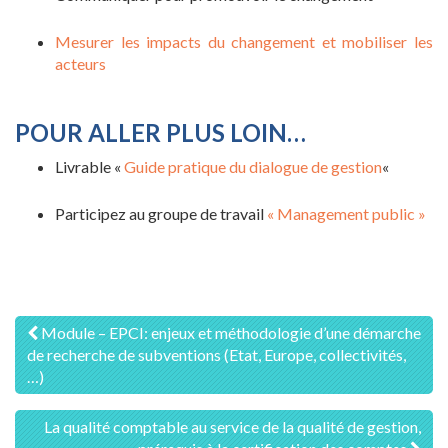
Mesurer les impacts du changement et mobiliser les
acteurs
POUR ALLER PLUS LOIN…
Livrable «
Guide pratique du dialogue de gestion
«
Participez au groupe de travail
« Management public »
Navigation
Module – EPCI: enjeux et méthodologie d’une démarche
de recherche de subventions (Etat, Europe, collectivités,
des
…)
articles
La qualité comptable au service de la qualité de gestion,