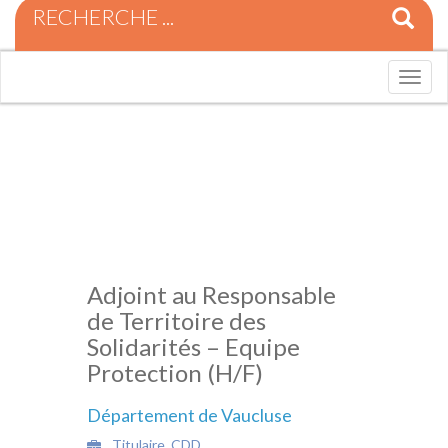
R
e
c
h
T
e
o
r
g
c
g
h
l
e
e
p
n
o
a
u
v
r
i
:
g
Adjoint au Responsable
a
de Territoire des
t
i
Solidarités – Equipe
o
Protection (H/F)
n
Département de Vaucluse
Titulaire, CDD