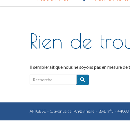
Rien de tro
Il semblerait que nous ne soyons pas en mesure de 
R
e
c
h
e
r
AFIGESE – 1, avenue de l'Angevinière – BAL n°3 – 4480
c
h
e
p